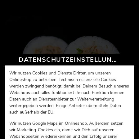
DATENSCHUTZEINSTELLUNGEN
Wir nutzen Cookies und Dienste Dritter, um unseren
Onlineshop zu betreiben. Technisch essenzielle Cookies
werden zwingend benötigt, damit bei Deinem Besuch unseres
Webshops auch alles funktioniert. Je nach Funktion können
Daten auch an Diensteanbieter zur Weiterverarbeitung
weitergegeben werden. Einige Anbieter übermitteln Daten
auch außerhalb der EU.
TUNASALAT MAKI (25)
Wir nutzen Google Maps im Onlineshop. Außerdem setzen
Tunasalat | Gurke
wir Marketing-Cookies ein, damit wir Dich auf unseren
Webshopseiten wiedererkennen und den Erfolg unserer