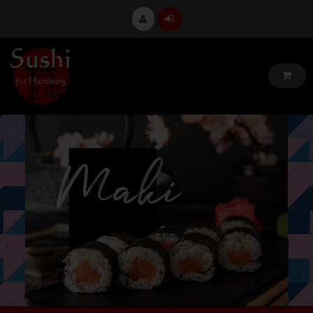
Angebote
Store Special
Bestellinfo
Vorspeisen
Sushi Menüs
Poké Bowls
Maki Rolls
Maki vege.
Futo Maki Rolls
Crunchy Rolls