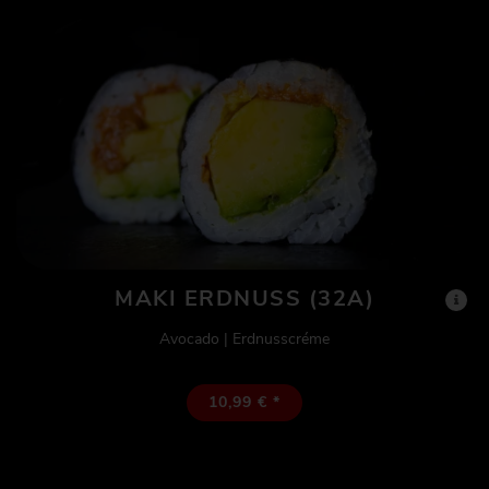
MAKI ERDNUSS (32A)
Avocado | Erdnusscréme
10,99 € *