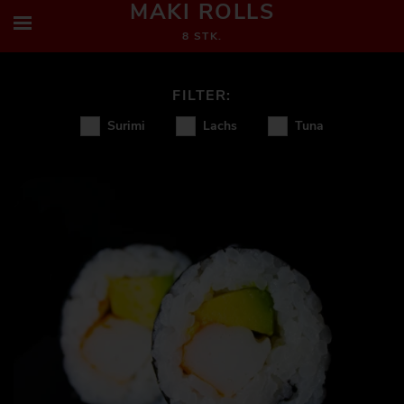
Temaki-Handroll
MAKI ROLLS
California Rolls
8 STK.
Special California Rolls
Thai Rolls
Surimi
Lachs
Tuna
Rocket Rolls
Nigiris
Sashimi
Extras
Dessert
Getränke
Bier
Wein & Sekt