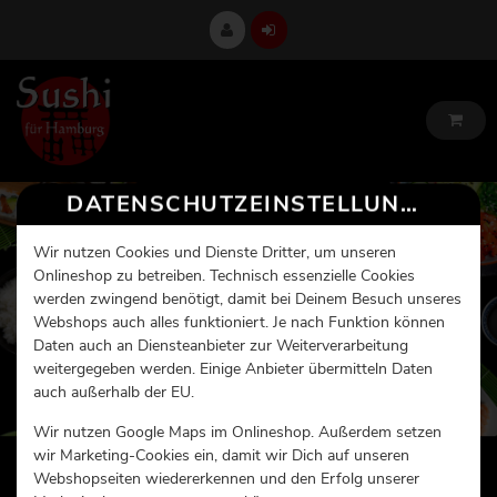
DATENSCHUTZEINSTELLUNGEN
Wir nutzen Cookies und Dienste Dritter, um unseren
Onlineshop zu betreiben. Technisch essenzielle Cookies
werden zwingend benötigt, damit bei Deinem Besuch unseres
Webshops auch alles funktioniert. Je nach Funktion können
Daten auch an Diensteanbieter zur Weiterverarbeitung
weitergegeben werden. Einige Anbieter übermitteln Daten
auch außerhalb der EU.
Wir nutzen Google Maps im Onlineshop. Außerdem setzen
wir Marketing-Cookies ein, damit wir Dich auf unseren
Webshopseiten wiedererkennen und den Erfolg unserer