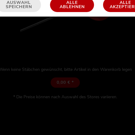
AUSWAHL
ALLE
ALLE
SPEICHERN
ABLEHNEN
AKZEPTIE
Wenn keine Stäbchen gewünscht, bitte Artikel in den Warenkorb legen
0,00 € *
* Die Preise können nach Auswahl des Stores variieren.