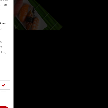
ch an
r
kies
g
In
t.
 Du,