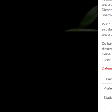
unsere
Dienst
übermi
Wir n
ein, d
unser
Du kan
diesem
Deine 
indem 
Daten
Essen
Präf
Stati