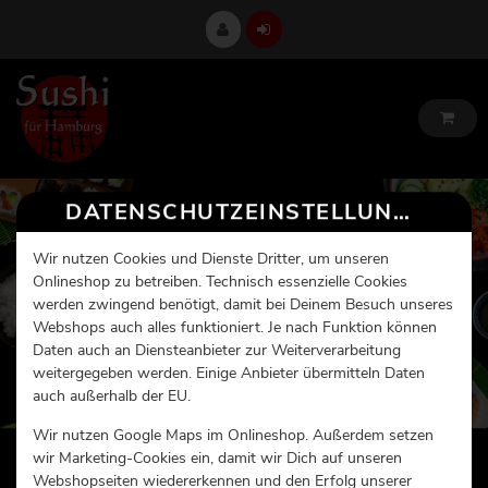
DATENSCHUTZEINSTELLUNGEN
Wir nutzen Cookies und Dienste Dritter, um unseren
Onlineshop zu betreiben. Technisch essenzielle Cookies
werden zwingend benötigt, damit bei Deinem Besuch unseres
Webshops auch alles funktioniert. Je nach Funktion können
Daten auch an Diensteanbieter zur Weiterverarbeitung
weitergegeben werden. Einige Anbieter übermitteln Daten
auch außerhalb der EU.
Wir nutzen Google Maps im Onlineshop. Außerdem setzen
wir Marketing-Cookies ein, damit wir Dich auf unseren
Webshopseiten wiedererkennen und den Erfolg unserer