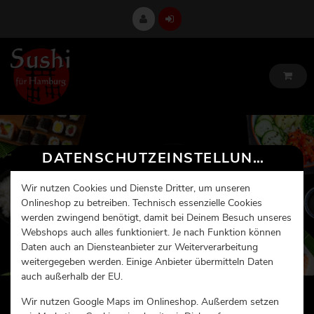
DATENSCHUTZEINSTELLUNGEN
Wir nutzen Cookies und Dienste Dritter, um unseren
Onlineshop zu betreiben. Technisch essenzielle Cookies
werden zwingend benötigt, damit bei Deinem Besuch unseres
Webshops auch alles funktioniert. Je nach Funktion können
Daten auch an Diensteanbieter zur Weiterverarbeitung
weitergegeben werden. Einige Anbieter übermitteln Daten
auch außerhalb der EU.
Wir nutzen Google Maps im Onlineshop. Außerdem setzen