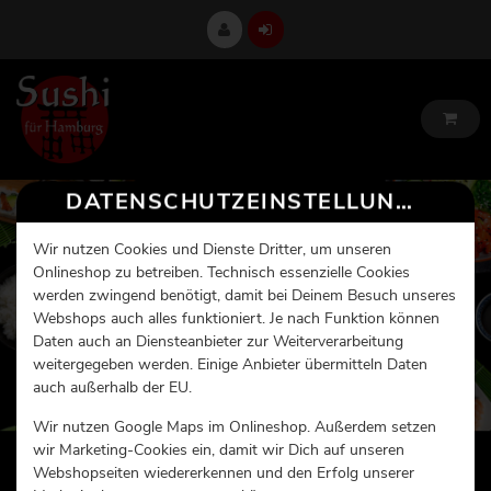
DATENSCHUTZEINSTELLUNGEN
Wir nutzen Cookies und Dienste Dritter, um unseren
Onlineshop zu betreiben. Technisch essenzielle Cookies
werden zwingend benötigt, damit bei Deinem Besuch unseres
Webshops auch alles funktioniert. Je nach Funktion können
Daten auch an Diensteanbieter zur Weiterverarbeitung
weitergegeben werden. Einige Anbieter übermitteln Daten
auch außerhalb der EU.
Wir nutzen Google Maps im Onlineshop. Außerdem setzen
wir Marketing-Cookies ein, damit wir Dich auf unseren
Webshopseiten wiedererkennen und den Erfolg unserer