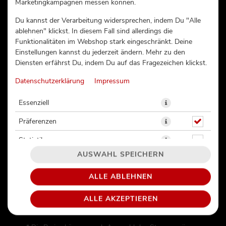
Marketingkampagnen messen können.
ERDINGER (ALK. FREI) 0,5L
Du kannst der Verarbeitung widersprechen, indem Du "Alle
ablehnen" klickst. In diesem Fall sind allerdings die
Funktionalitäten im Webshop stark eingeschränkt. Deine
Einstellungen kannst du jederzeit ändern. Mehr zu den
Diensten erfährst Du, indem Du auf das Fragezeichen klickst.
Datenschutzerklärung
Impressum
Essenziell
Präferenzen
Statistiken
AUSWAHL SPEICHERN
ALLE ABLEHNEN
5,2€ / 1l
ALLE AKZEPTIEREN
2,60 € *