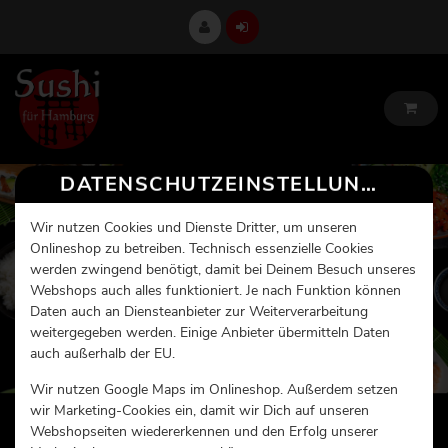
DATENSCHUTZEINSTELLUNGEN
Wir nutzen Cookies und Dienste Dritter, um unseren
Onlineshop zu betreiben. Technisch essenzielle Cookies
werden zwingend benötigt, damit bei Deinem Besuch unseres
Webshops auch alles funktioniert. Je nach Funktion können
Daten auch an Diensteanbieter zur Weiterverarbeitung
weitergegeben werden. Einige Anbieter übermitteln Daten
auch außerhalb der EU.
Wir nutzen Google Maps im Onlineshop. Außerdem setzen
wir Marketing-Cookies ein, damit wir Dich auf unseren
Webshopseiten wiedererkennen und den Erfolg unserer