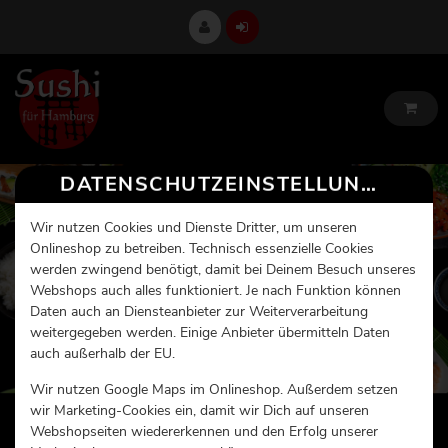
DATENSCHUTZEINSTELLUNGEN
Wir nutzen Cookies und Dienste Dritter, um unseren
Onlineshop zu betreiben. Technisch essenzielle Cookies
werden zwingend benötigt, damit bei Deinem Besuch unseres
Webshops auch alles funktioniert. Je nach Funktion können
Daten auch an Diensteanbieter zur Weiterverarbeitung
weitergegeben werden. Einige Anbieter übermitteln Daten
auch außerhalb der EU.
Wir nutzen Google Maps im Onlineshop. Außerdem setzen
wir Marketing-Cookies ein, damit wir Dich auf unseren
Webshopseiten wiedererkennen und den Erfolg unserer