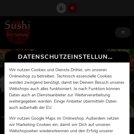
DATENSCHUTZEINSTELLUNGEN
Wir nutzen Cookies und Dienste Dritter, um unseren
Onlineshop zu betreiben. Technisch essenzielle Cookies
werden zwingend benötigt, damit bei Deinem Besuch unseres
Webshops auch alles funktioniert. Je nach Funktion können
Daten auch an Diensteanbieter zur Weiterverarbeitung
weitergegeben werden. Einige Anbieter übermitteln Daten
auch außerhalb der EU.
Wir nutzen Google Maps im Onlineshop. Außerdem setzen
wir Marketing-Cookies ein, damit wir Dich auf unseren
Webshopseiten wiedererkennen und den Erfolg unserer