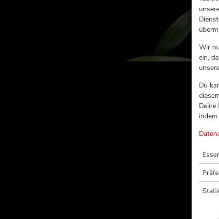
unsere
Dienst
übermi
Wir n
ein, d
unser
Du kan
diesem
Deine 
indem 
Daten
Essen
Präf
Stati