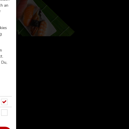
ch an
r
kies
g
In
t.
 Du,