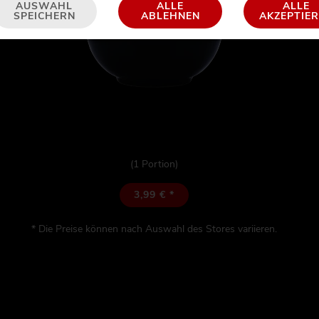
AUSWAHL
ALLE
ALLE
SPEICHERN
ABLEHNEN
AKZEPTIE
(1 Portion)
3,99 € *
* Die Preise können nach Auswahl des Stores variieren.