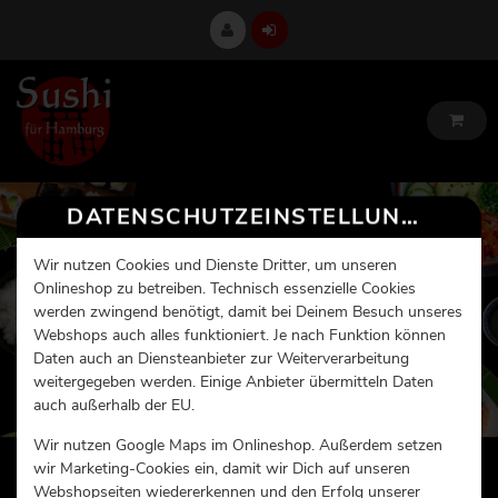
DATENSCHUTZEINSTELLUNGEN
Wir nutzen Cookies und Dienste Dritter, um unseren
Onlineshop zu betreiben. Technisch essenzielle Cookies
werden zwingend benötigt, damit bei Deinem Besuch unseres
Webshops auch alles funktioniert. Je nach Funktion können
Daten auch an Diensteanbieter zur Weiterverarbeitung
weitergegeben werden. Einige Anbieter übermitteln Daten
auch außerhalb der EU.
Wir nutzen Google Maps im Onlineshop. Außerdem setzen
wir Marketing-Cookies ein, damit wir Dich auf unseren
Webshopseiten wiedererkennen und den Erfolg unserer