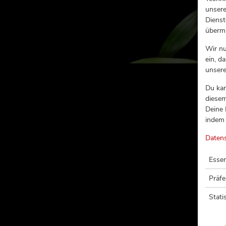
unsere
Dienst
übermi
Wir n
ein, d
unser
Du kan
diesem
Deine 
indem 
CAL
Daten
Essen
Präf
Stati