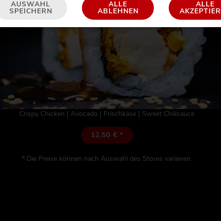
AUSWAHL
ALLE
ALLE
SPEICHERN
ABLEHNEN
AKZEPTIE
Crispy Chicken | Avocado | Frischkäse | Sweet Chilisauce
12,50 € *
* Die Preise können nach Auswahl des Stores variieren.