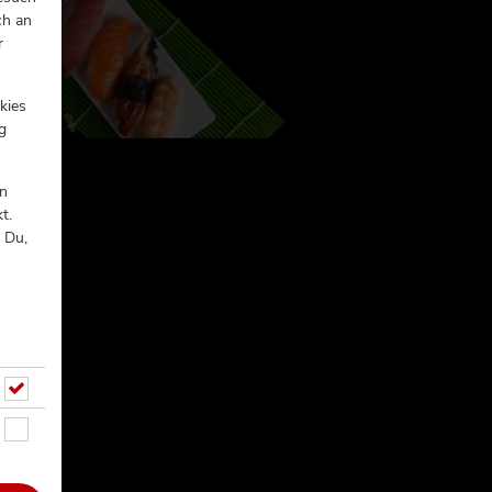
ch an
r
kies
g
In
t.
 Du,
8A)