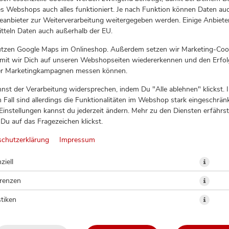
s Webshops auch alles funktioniert. Je nach Funktion können Daten au
eanbieter zur Weiterverarbeitung weitergegeben werden. Einige Anbiete
tteln Daten auch außerhalb der EU.
utzen Google Maps im Onlineshop. Außerdem setzen wir Marketing-Coo
amit wir Dich auf unseren Webshopseiten wiedererkennen und den Erfol
er Marketingkampagnen messen können.
nst der Verarbeitung widersprechen, indem Du "Alle ablehnen" klickst. 
 Fall sind allerdings die Funktionalitäten im Webshop stark eingeschränk
Einstellungen kannst du jederzeit ändern. Mehr zu den Diensten erfährst
Du auf das Fragezeichen klickst.
YAKITORI FRÜHLING CHICKEN 
schutzerklärung
Impressum
ziell
erenzen
stiken