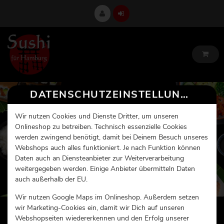
DATENSCHUTZEINSTELLUNGEN
Wir nutzen Cookies und Dienste Dritter, um unseren
Onlineshop zu betreiben. Technisch essenzielle Cookies
werden zwingend benötigt, damit bei Deinem Besuch unseres
Webshops auch alles funktioniert. Je nach Funktion können
Daten auch an Diensteanbieter zur Weiterverarbeitung
weitergegeben werden. Einige Anbieter übermitteln Daten
auch außerhalb der EU.
Wir nutzen Google Maps im Onlineshop. Außerdem setzen
wir Marketing-Cookies ein, damit wir Dich auf unseren
Webshopseiten wiedererkennen und den Erfolg unserer