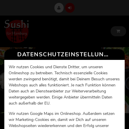
DATENSCHUTZEINSTELLUNGEN
Wir nutzen Cookies und Dienste Dritter, um unseren
Onlineshop zu betreiben. Technisch essenzielle Cookies
werden zwingend benötigt, damit bei Deinem Besuch unseres
Webshops auch alles funktioniert. Je nach Funktion können
Daten auch an Diensteanbieter zur Weiterverarbeitung
weitergegeben werden. Einige Anbieter übermitteln Daten
auch außerhalb der EU.
Wir nutzen Google Maps im Onlineshop. Außerdem setzen
wir Marketing-Cookies ein, damit wir Dich auf unseren
Webshopseiten wiedererkennen und den Erfolg unserer