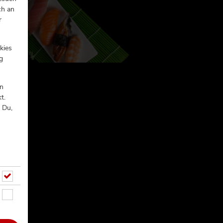
ch an
r
kies
g
In
t.
 Du,