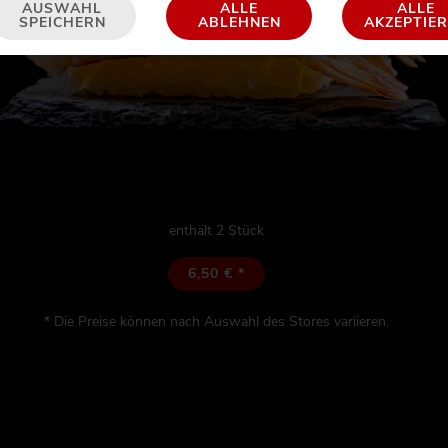
AUSWAHL
ALLE
ALLE
SPEICHERN
ABLEHNEN
AKZEPTIE
enthält 2 Stück
6,50 € *
* Die Preise können nach Auswahl des Stores variieren.