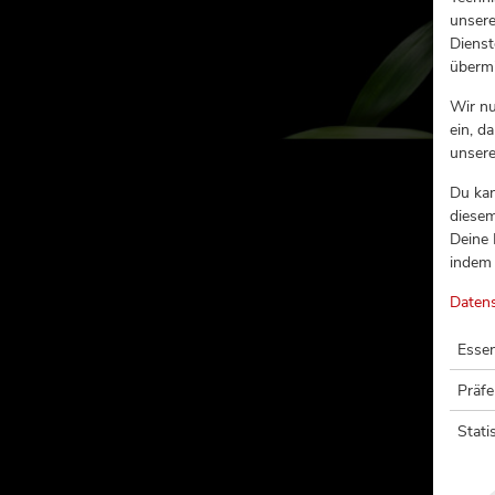
unsere
Dienst
übermi
Wir n
ein, d
unser
Du kan
diesem
Deine 
indem 
Daten
Essen
Präf
Stati