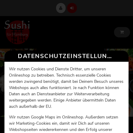
DATENSCHUTZEINSTELLUNGEN
Wir nutzen Cookies und Dienste Dritter, um unseren
Onlineshop zu betreiben. Technisch essenzielle Cookies
werden zwingend benötigt, damit bei Deinem Besuch unseres
Webshops auch alles funktioniert. Je nach Funktion können
Daten auch an Diensteanbieter zur Weiterverarbeitung
weitergegeben werden. Einige Anbieter übermitteln Daten
auch außerhalb der EU.
Wir nutzen Google Maps im Onlineshop. Außerdem setzen
wir Marketing-Cookies ein, damit wir Dich auf unseren
Webshopseiten wiedererkennen und den Erfolg unserer